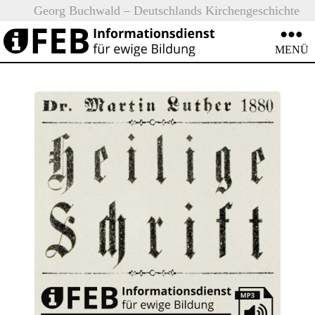
Neu
Georg Buchwald – Deutschlands Kirchengeschichte
:
(Teil 1)
iFEB
MENÜ