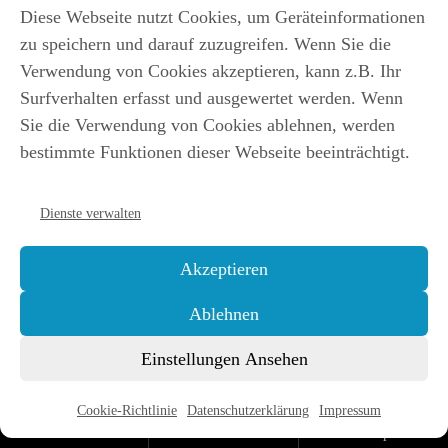
Diese Webseite nutzt Cookies, um Geräteinformationen
zu speichern und darauf zuzugreifen. Wenn Sie die
Verwendung von Cookies akzeptieren, kann z.B. Ihr
iFEB
Surfverhalten erfasst und ausgewertet werden. Wenn
Sie die Verwendung von Cookies ablehnen, werden
Datenschutzerklärung
bestimmte Funktionen dieser Webseite beeinträchtigt.
Cookie-Richtlinie (EU)
Impressum
Dienste verwalten
Akzeptieren
Ablehnen
Einstellungen Ansehen
Cookie-Richtlinie
Datenschutzerklärung
Impressum
Kostenlos
Hörbücher
Einladung
bestellen
herunterladen
zum Gespräch