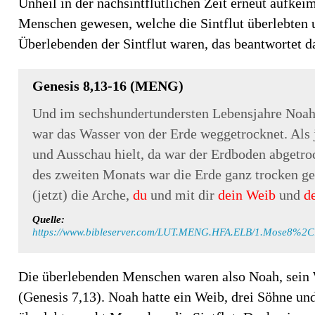
Unheil in der nachsintflutlichen Zeit erneut aufke
Menschen gewesen, welche die Sintflut überlebten 
Überlebenden der Sintflut waren, das beantwortet d
Genesis 8,13-16 (MENG)
Und im sechshundertundersten Lebensjahre Noahs
war das Wasser von der Erde weggetrocknet. Als
und Ausschau hielt, da war der Erdboden abgetr
des zweiten Monats war die Erde ganz trocken g
(jetzt) die Arche,
du
und mit dir
dein Weib
und
d
Quelle:
https://www.bibleserver.com/LUT.MENG.HFA.ELB/1.Mose8%2C
Die überlebenden Menschen waren also Noah, sein 
(Genesis 7,13). Noah hatte ein Weib, drei Söhne un