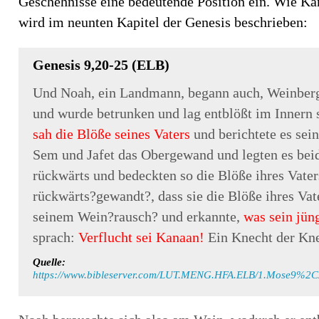
Geschehnisse eine bedeutende Position ein. Wie Ka
wird im neunten Kapitel der Genesis beschrieben:
Genesis 9,20-25 (ELB)
Und Noah, ein Landmann, begann auch, Weinberg
und wurde betrunken und lag entblößt im Innern 
sah die Blöße seines Vaters
und berichtete es se
Sem und Jafet das Obergewand und legten es beid
rückwärts und bedeckten so die Blöße ihres Vaters
rückwärts?gewandt?, dass sie die Blöße ihres Va
seinem Wein?rausch? und erkannte,
was sein jün
sprach:
Verflucht sei Kanaan!
Ein Knecht der Kne
Quelle:
https://www.bibleserver.com/LUT.MENG.HFA.ELB/1.Mose9%2C