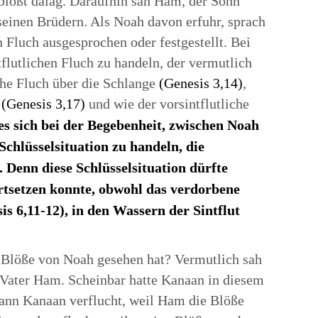
blößt dalag. Daraufhin sah Ham, der Sohn
seinen Brüdern. Als Noah davon erfuhr, sprach
n Fluch ausgesprochen oder festgestellt. Bei
flutlichen Fluch zu handeln, der vermutlich
iche Fluch über die Schlange
(Genesis 3,14)
,
n
(Genesis 3,17)
und wie der vorsintflutliche
es sich bei der Begebenheit, zwischen Noah
chlüsselsituation zu handeln, die
Denn diese Schlüsselsituation dürfte
ortsetzen konnte, obwohl das verdorbene
s 6,11-12), in den Wassern der Sintflut
Blöße von Noah gesehen hat? Vermutlich sah
 Vater Ham. Scheinbar hatte Kanaan in diesem
 dann Kanaan verflucht, weil Ham die Blöße