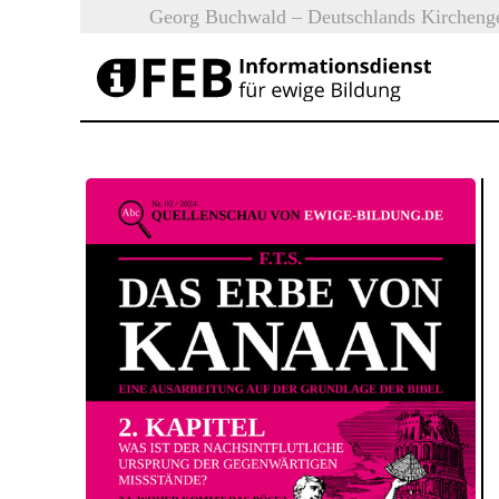
Neu:
Georg Buchwald – Deutschlands Kirchenges
iFEB