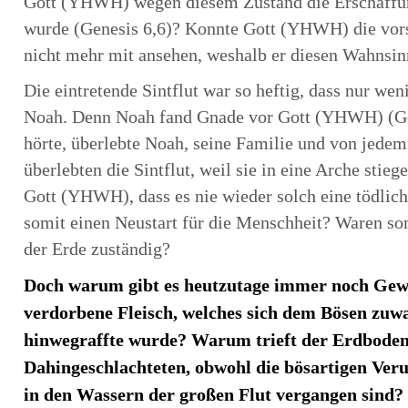
Gott (YHWH) wegen diesem Zustand die Erschaffun
wurde (Genesis 6,6)? Konnte Gott (YHWH) die vorsi
nicht mehr mit ansehen, weshalb er diesen Wahnsinn
Die eintretende Sintflut war so heftig, dass nur we
Noah. Denn Noah fand Gnade vor Gott (YHWH) (Ge
hörte, überlebte Noah, seine Familie und von jedem 
überlebten die Sintflut, weil sie in eine Arche stie
Gott (YHWH), dass es nie wieder solch eine tödlich
somit einen Neustart für die Menschheit? Waren so
der Erde zuständig?
Doch warum gibt es heutzutage immer noch Gewa
verdorbene Fleisch, welches sich dem Bösen zuwan
hinwegraffte wurde? Warum trieft der Erdbode
Dahingeschlachteten, obwohl die bösartigen Veru
in den Wassern der großen Flut vergangen sind? L