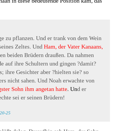
naan in diese bedeutende Position kam, das
e zu pflanzen. Und er trank von dem Wein
seines Zeltes. Und
Ham, der Vater Kanaans,
inen beiden Brüdern draußen. Da nahmen
e auf ihre Schultern und gingen ?damit?
; ihre Gesichter aber ?hielten sie? so
ters nicht sahen. Und Noah erwachte von
gster Sohn ihm angetan hatte
. Un
d er
chte sei er seinen Brüdern!
20-25