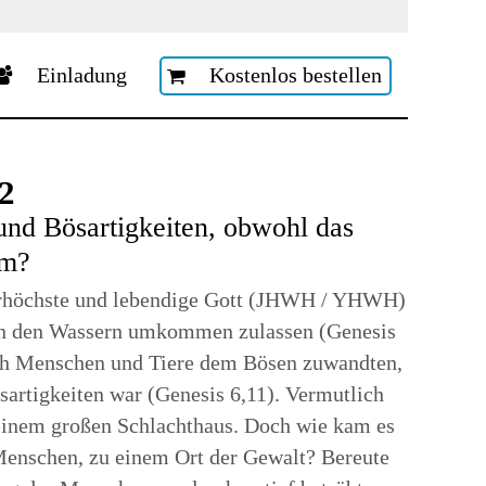
YouTube
Für das Rundschreiben anmelden
Spenden
Einladung
Kostenlos bestellen
2
und Bösartigkeiten, obwohl das
am?
lerhöchste und lebendige Gott (JHWH / YHWH)
h in den Wassern umkommen zulassen (Genesis
ich Menschen und Tiere dem Bösen zuwandten,
artigkeiten war (Genesis 6,11). Vermutlich
d einem großen Schlachthaus. Doch wie kam es
Menschen, zu einem Ort der Gewalt? Bereute