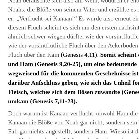
Noah berauschte sich also am Wein, wodurch er ent
Noahs, die Blöße von seinem Vater und erzählte es 
er: „Verflucht sei Kanaan!“ Es wurde also erneut ei
diesem Fluch scheint es sich um den ersten nachsint
ähnlich schwer wiegen dürfte, wie der vorsintflutl
wie der vorsintflutliche Fluch über den Ackerbode
Somit scheint 
Fluch über den Kain
(Genesis 4,11)
.
und Ham (Genesis 9,20-25), um eine bedeutende S
wegweisend für die kommenden Geschehnisse ist. 
darüber Aufschluss geben, wie sich das Unheil f
Fleisch, welches sich dem Bösen zuwandte (Genesi
umkam (Genesis 7,11-23).
Doch warum ist Kanaan verflucht, obwohl Ham die 
Kanaan die Blöße von Noah gar nicht, sondern sein
Fall gar nichts angestellt, sondern Ham. Wieso ist