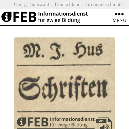
Neu
Georg Buchwald – Deutschlands Kirchengeschichte
:
(Teil 1)
iFEB
MENÜ