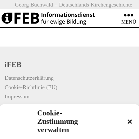
Neu
Georg Buchwald – Deutschlands Kirchengeschichte
:
(Teil 1)
iFEB
Monat:
Januar 2023
MENÜ
iFEB
Datenschutzerklärung
Cookie-Richtlinie (EU)
Impressum
Cookie-
Zustimmung
verwalten